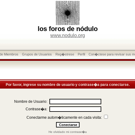
los foros de nódulo
www.nodulo.org
 de Miembros
Grupos de Usuarios
Reg�strese
Perfil
Con�ctese para revisar sus m
Por favor, ingrese su nombre de usuario y contrase�a para conectarse.
Nombre de Usuario:
Contrase�a:
Conectarme autom�ticamente en cada visita:
He olvidado mi contrase�a