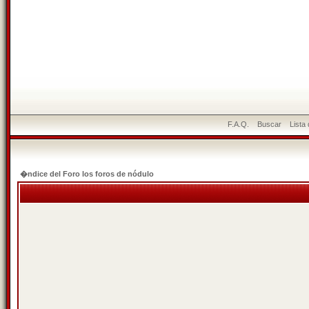
F.A.Q.
Buscar
Lista
�ndice del Foro los foros de nódulo