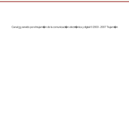
Canal
rss
servido por el
trujam�n
de la comunicaci�n electr�nica y digital © 2003 - 2007 Trujam�n