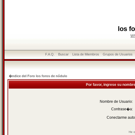
los f
w
F.A.Q.
Buscar
Lista de Miembros
Grupos de Usuarios
�ndice del Foro los foros de nódulo
Por favor, ingrese su nombr
Nombre de Usuario:
Contrase�a:
Conectarme auto
He o