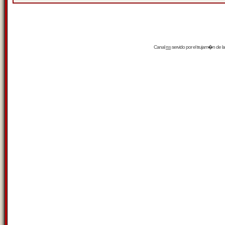
Canal
rss
servido por el
trujam�n
de la