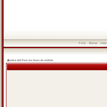
F.A.Q.
Buscar
Lista
�ndice del Foro los foros de nódulo