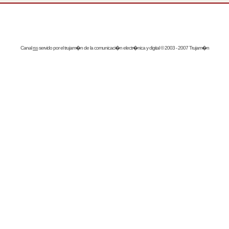
Canal
rss
servido por el
trujam�n
de la comunicaci�n electr�nica y digital © 2003 - 2007 Trujam�n