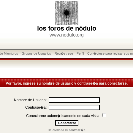
los foros de nódulo
www.nodulo.org
 de Miembros
Grupos de Usuarios
Reg�strese
Perfil
Con�ctese para revisar sus m
Por favor, ingrese su nombre de usuario y contrase�a para conectarse.
Nombre de Usuario:
Contrase�a:
Conectarme autom�ticamente en cada visita:
He olvidado mi contrase�a