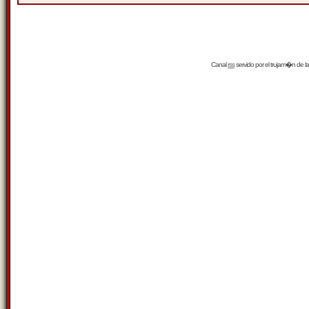
Canal
rss
servido por el
trujam�n
de la