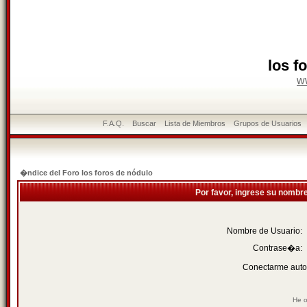
los f
w
F.A.Q.
Buscar
Lista de Miembros
Grupos de Usuarios
�ndice del Foro los foros de nódulo
Por favor, ingrese su nombr
Nombre de Usuario:
Contrase�a:
Conectarme auto
He o