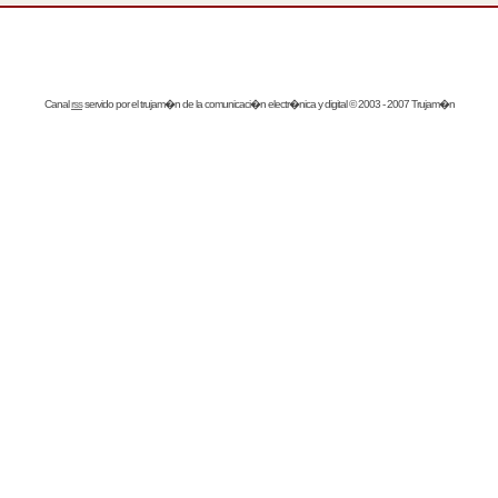
Canal
rss
servido por el
trujam�n
de la comunicaci�n electr�nica y digital © 2003 - 2007 Trujam�n