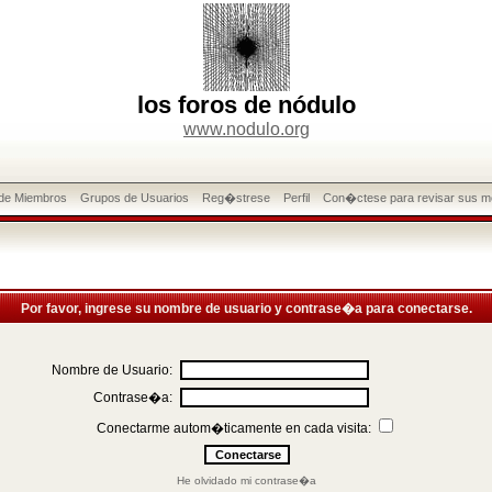
los foros de nódulo
www.nodulo.org
 de Miembros
Grupos de Usuarios
Reg�strese
Perfil
Con�ctese para revisar sus m
Por favor, ingrese su nombre de usuario y contrase�a para conectarse.
Nombre de Usuario:
Contrase�a:
Conectarme autom�ticamente en cada visita:
He olvidado mi contrase�a