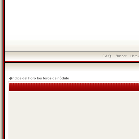
F.A.Q.
Buscar
Lista
�ndice del Foro los foros de nódulo