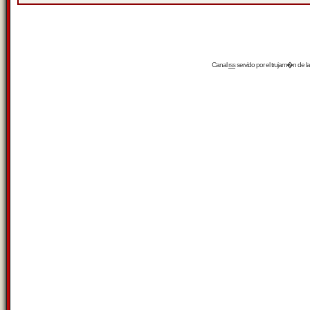
Canal
rss
servido por el
trujam�n
de la