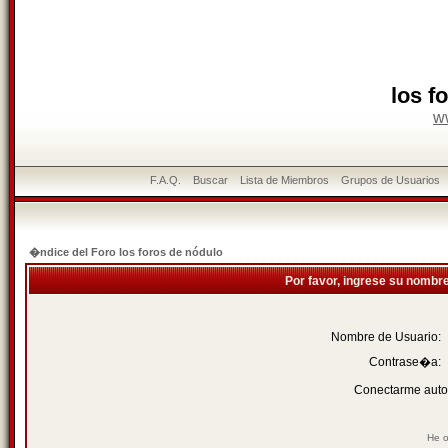
los f
w
F.A.Q.
Buscar
Lista de Miembros
Grupos de Usuarios
�ndice del Foro los foros de nódulo
Por favor, ingrese su nombr
Nombre de Usuario:
Contrase�a:
Conectarme auto
He o