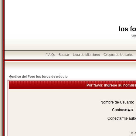
los f
w
F.A.Q.
Buscar
Lista de Miembros
Grupos de Usuarios
�ndice del Foro los foros de nódulo
Por favor, ingrese su nombr
Nombre de Usuario:
Contrase�a:
Conectarme auto
He o