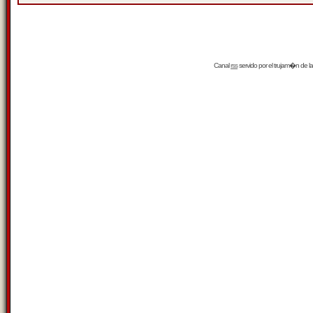
Canal
rss
servido por el
trujam�n
de la