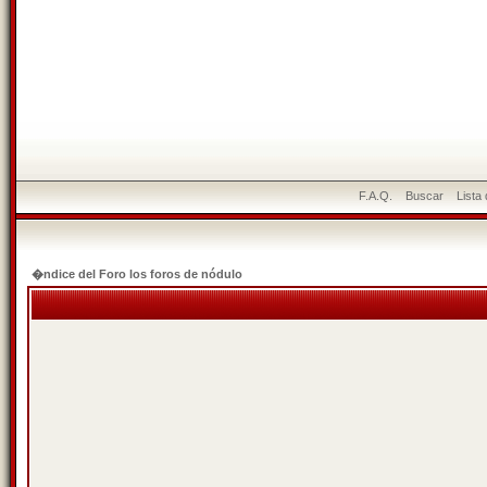
F.A.Q.
Buscar
Lista
�ndice del Foro los foros de nódulo