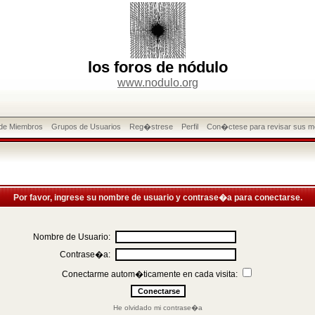
los foros de nódulo
www.nodulo.org
 de Miembros
Grupos de Usuarios
Reg�strese
Perfil
Con�ctese para revisar sus m
Por favor, ingrese su nombre de usuario y contrase�a para conectarse.
Nombre de Usuario:
Contrase�a:
Conectarme autom�ticamente en cada visita:
He olvidado mi contrase�a