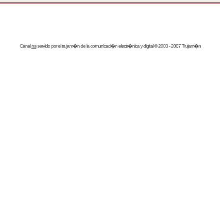
Canal
rss
servido por el
trujam�n
de la comunicaci�n electr�nica y digital © 2003 - 2007 Trujam�n