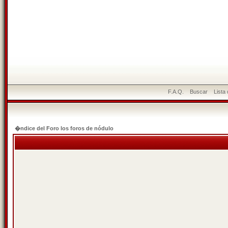
F.A.Q.
Buscar
Lista
�ndice del Foro los foros de nódulo