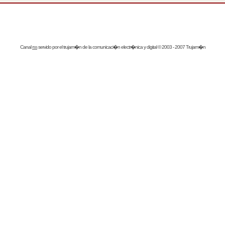
Canal
rss
servido por el
trujam�n
de la comunicaci�n electr�nica y digital © 2003 - 2007 Trujam�n