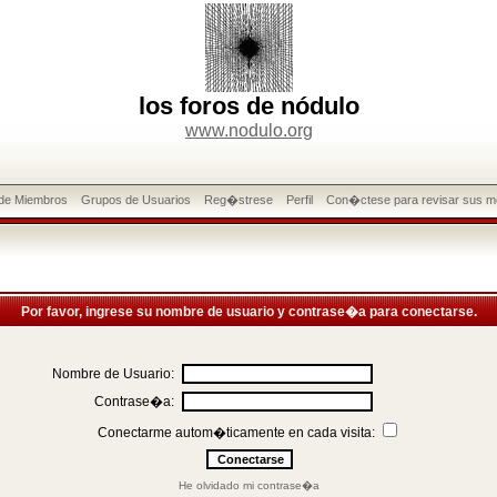
los foros de nódulo
www.nodulo.org
 de Miembros
Grupos de Usuarios
Reg�strese
Perfil
Con�ctese para revisar sus m
Por favor, ingrese su nombre de usuario y contrase�a para conectarse.
Nombre de Usuario:
Contrase�a:
Conectarme autom�ticamente en cada visita:
He olvidado mi contrase�a