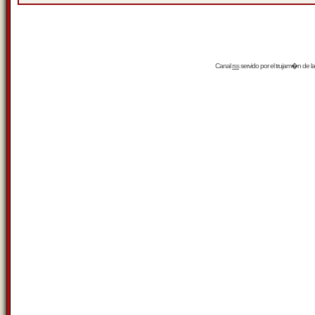
Canal
rss
servido por el
trujam�n
de la