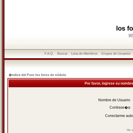
los f
w
F.A.Q.
Buscar
Lista de Miembros
Grupos de Usuarios
�ndice del Foro los foros de nódulo
Por favor, ingrese su nombr
Nombre de Usuario:
Contrase�a:
Conectarme auto
He o