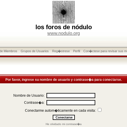
los foros de nódulo
www.nodulo.org
 de Miembros
Grupos de Usuarios
Reg�strese
Perfil
Con�ctese para revisar sus m
Por favor, ingrese su nombre de usuario y contrase�a para conectarse.
Nombre de Usuario:
Contrase�a:
Conectarme autom�ticamente en cada visita:
He olvidado mi contrase�a