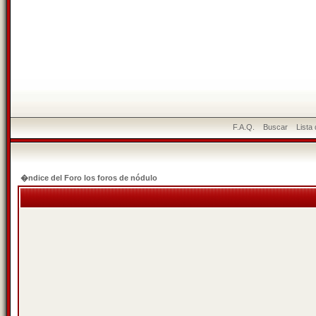
F.A.Q.
Buscar
Lista
�ndice del Foro los foros de nódulo