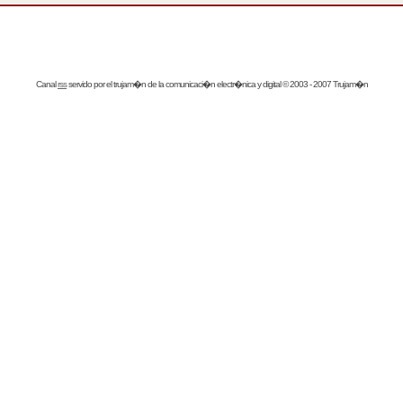
Canal
rss
servido por el
trujam�n
de la comunicaci�n electr�nica y digital © 2003 - 2007 Trujam�n