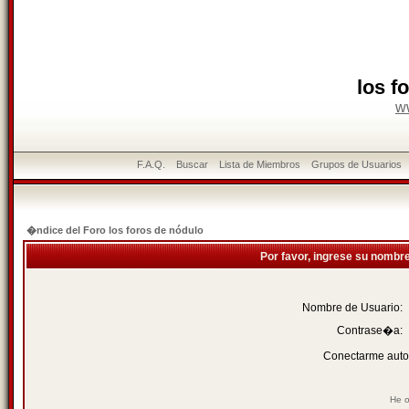
los f
w
F.A.Q.
Buscar
Lista de Miembros
Grupos de Usuarios
�ndice del Foro los foros de nódulo
Por favor, ingrese su nombr
Nombre de Usuario:
Contrase�a:
Conectarme auto
He o