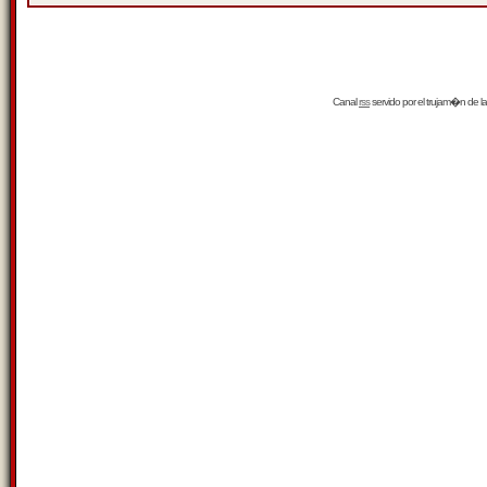
Canal
rss
servido por el
trujam�n
de la