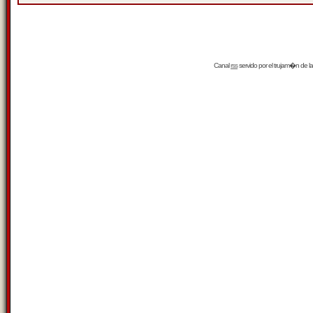
Canal
rss
servido por el
trujam�n
de la