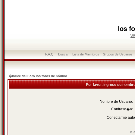
los f
w
F.A.Q.
Buscar
Lista de Miembros
Grupos de Usuarios
�ndice del Foro los foros de nódulo
Por favor, ingrese su nombr
Nombre de Usuario:
Contrase�a:
Conectarme auto
He o