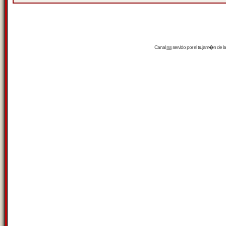
Canal
rss
servido por el
trujam�n
de la