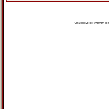
Canal
rss
servido por el
trujam�n
de la