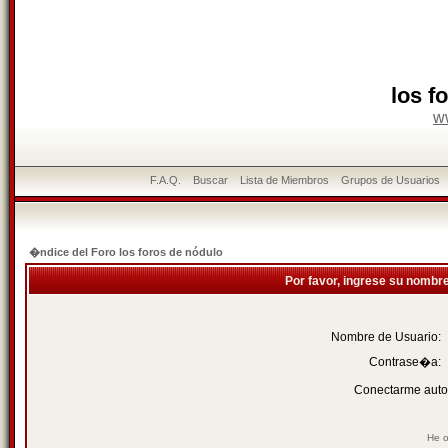
los f
w
F.A.Q.
Buscar
Lista de Miembros
Grupos de Usuarios
�ndice del Foro los foros de nódulo
Por favor, ingrese su nombr
Nombre de Usuario:
Contrase�a:
Conectarme auto
He o