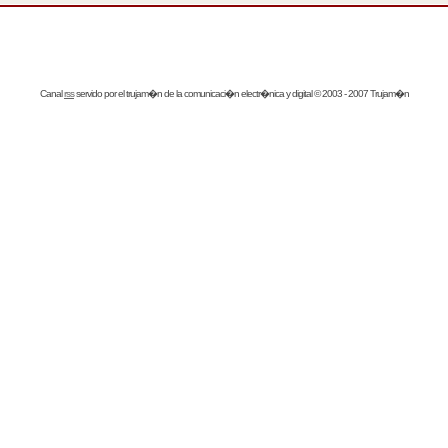
Canal
rss
servido por el
trujam�n
de la comunicaci�n electr�nica y digital © 2003 - 2007 Trujam�n