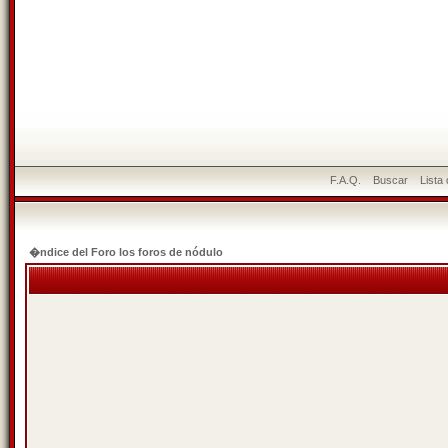
F.A.Q.
Buscar
Lista
�ndice del Foro los foros de nódulo