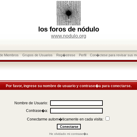
los foros de nódulo
www.nodulo.org
 de Miembros
Grupos de Usuarios
Reg�strese
Perfil
Con�ctese para revisar sus m
Por favor, ingrese su nombre de usuario y contrase�a para conectarse.
Nombre de Usuario:
Contrase�a:
Conectarme autom�ticamente en cada visita:
He olvidado mi contrase�a