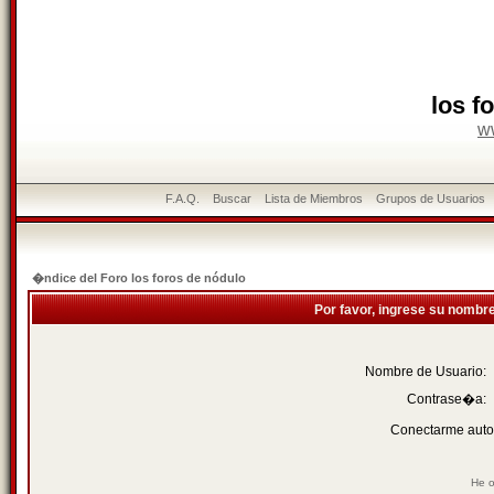
los f
w
F.A.Q.
Buscar
Lista de Miembros
Grupos de Usuarios
�ndice del Foro los foros de nódulo
Por favor, ingrese su nombr
Nombre de Usuario:
Contrase�a:
Conectarme auto
He o