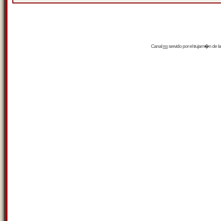
Canal
rss
servido por el
trujam�n
de la