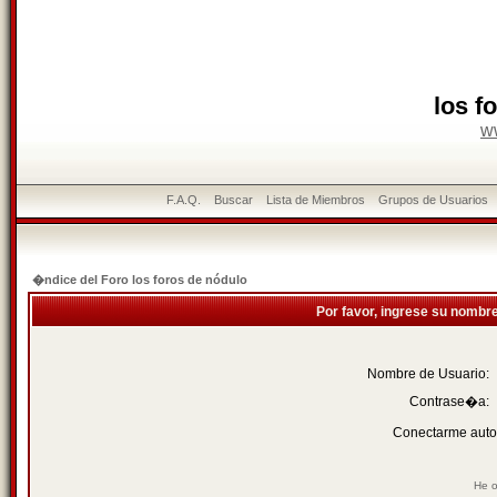
los f
w
F.A.Q.
Buscar
Lista de Miembros
Grupos de Usuarios
�ndice del Foro los foros de nódulo
Por favor, ingrese su nombr
Nombre de Usuario:
Contrase�a:
Conectarme auto
He o