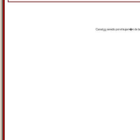
Canal
rss
servido por el
trujam�n
de la