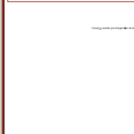
Canal
rss
servido por el
trujam�n
de la