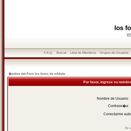
los f
w
F.A.Q.
Buscar
Lista de Miembros
Grupos de Usuarios
�ndice del Foro los foros de nódulo
Por favor, ingrese su nombr
Nombre de Usuario:
Contrase�a:
Conectarme auto
He o