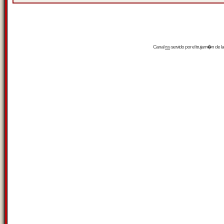
Canal
rss
servido por el
trujam�n
de la