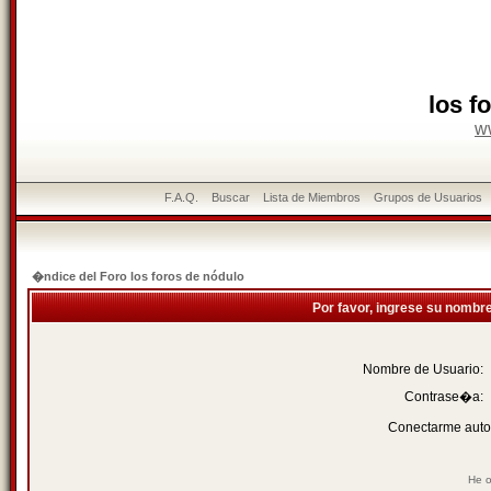
los f
w
F.A.Q.
Buscar
Lista de Miembros
Grupos de Usuarios
�ndice del Foro los foros de nódulo
Por favor, ingrese su nombr
Nombre de Usuario:
Contrase�a:
Conectarme auto
He o