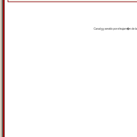
Canal
rss
servido por el
trujam�n
de la