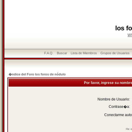
los f
w
F.A.Q.
Buscar
Lista de Miembros
Grupos de Usuarios
�ndice del Foro los foros de nódulo
Por favor, ingrese su nombr
Nombre de Usuario:
Contrase�a:
Conectarme auto
He o