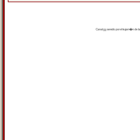
Canal
rss
servido por el
trujam�n
de la