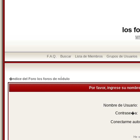
los f
w
F.A.Q.
Buscar
Lista de Miembros
Grupos de Usuarios
�ndice del Foro los foros de nódulo
Por favor, ingrese su nombr
Nombre de Usuario:
Contrase�a:
Conectarme auto
He o