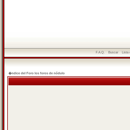
F.A.Q.
Buscar
Lista
�ndice del Foro los foros de nódulo