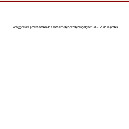
Canal
rss
servido por el
trujam�n
de la comunicaci�n electr�nica y digital © 2003 - 2007 Trujam�n