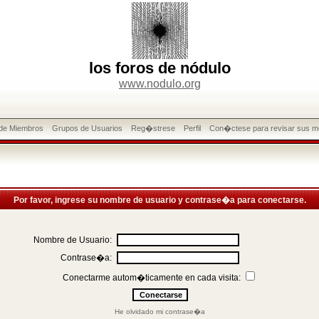
los foros de nódulo
www.nodulo.org
 de Miembros
Grupos de Usuarios
Reg�strese
Perfil
Con�ctese para revisar sus m
Por favor, ingrese su nombre de usuario y contrase�a para conectarse.
Nombre de Usuario:
Contrase�a:
Conectarme autom�ticamente en cada visita:
He olvidado mi contrase�a