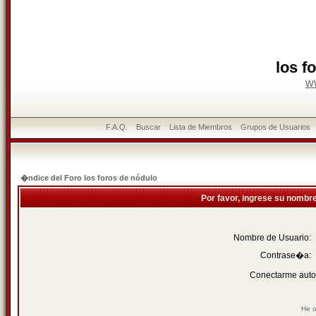
los f
w
F.A.Q.
Buscar
Lista de Miembros
Grupos de Usuarios
�ndice del Foro los foros de nódulo
Por favor, ingrese su nombr
Nombre de Usuario:
Contrase�a:
Conectarme auto
He o