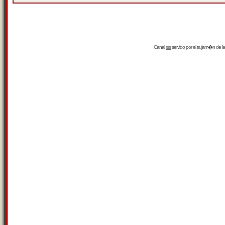
Canal
rss
servido por el
trujam�n
de la