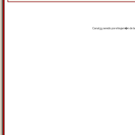
Canal
rss
servido por el
trujam�n
de la