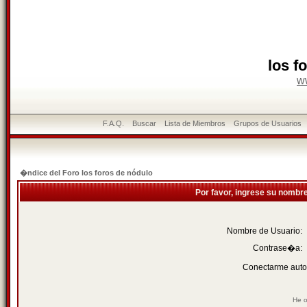
los f
w
F.A.Q.
Buscar
Lista de Miembros
Grupos de Usuarios
�ndice del Foro los foros de nódulo
Por favor, ingrese su nombr
Nombre de Usuario:
Contrase�a:
Conectarme auto
He o