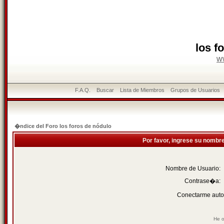
los f
w
F.A.Q.
Buscar
Lista de Miembros
Grupos de Usuarios
�ndice del Foro los foros de nódulo
Por favor, ingrese su nombr
Nombre de Usuario:
Contrase�a:
Conectarme auto
He o