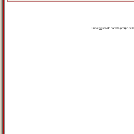
Canal
rss
servido por el
trujam�n
de la