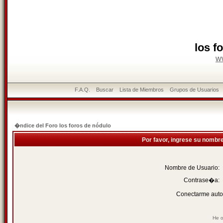
los f
w
F.A.Q.
Buscar
Lista de Miembros
Grupos de Usuarios
�ndice del Foro los foros de nódulo
Por favor, ingrese su nombr
Nombre de Usuario:
Contrase�a:
Conectarme auto
He o