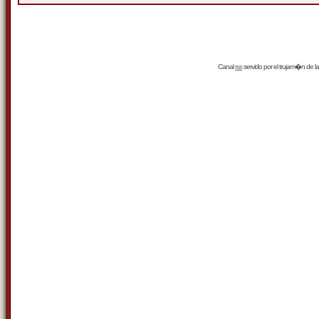
Canal
rss
servido por el
trujam�n
de la