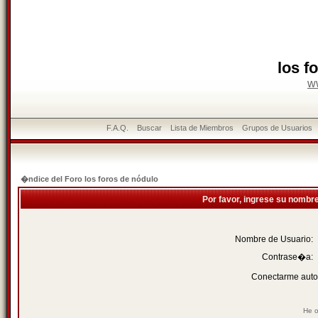
los f
w
F.A.Q.
Buscar
Lista de Miembros
Grupos de Usuarios
�ndice del Foro los foros de nódulo
Por favor, ingrese su nombr
Nombre de Usuario:
Contrase�a:
Conectarme auto
He o