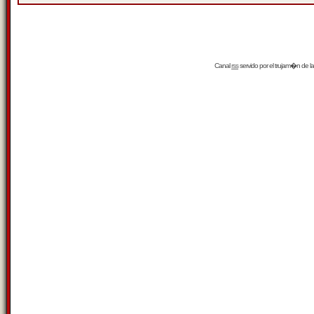
Canal
rss
servido por el
trujam�n
de la