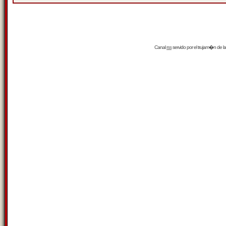
Canal
rss
servido por el
trujam�n
de la