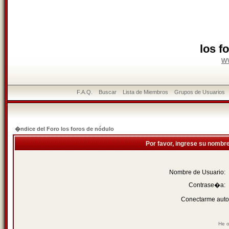
los f
w
F.A.Q.
Buscar
Lista de Miembros
Grupos de Usuarios
�ndice del Foro los foros de nódulo
Por favor, ingrese su nombr
Nombre de Usuario:
Contrase�a:
Conectarme auto
He o