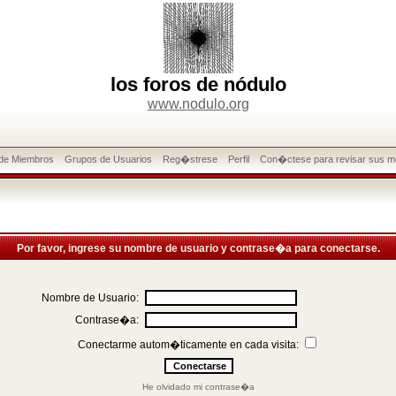
los foros de nódulo
www.nodulo.org
 de Miembros
Grupos de Usuarios
Reg�strese
Perfil
Con�ctese para revisar sus m
Por favor, ingrese su nombre de usuario y contrase�a para conectarse.
Nombre de Usuario:
Contrase�a:
Conectarme autom�ticamente en cada visita:
He olvidado mi contrase�a