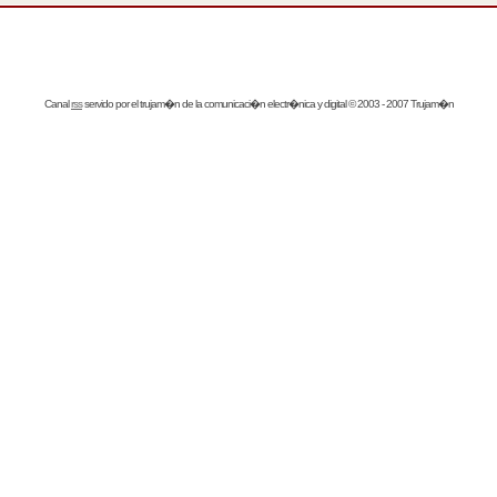
Canal
rss
servido por el
trujam�n
de la comunicaci�n electr�nica y digital © 2003 - 2007 Trujam�n