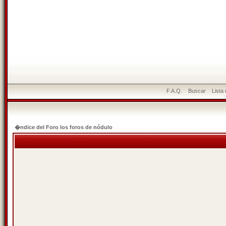
F.A.Q.
Buscar
Lista
�ndice del Foro los foros de nódulo