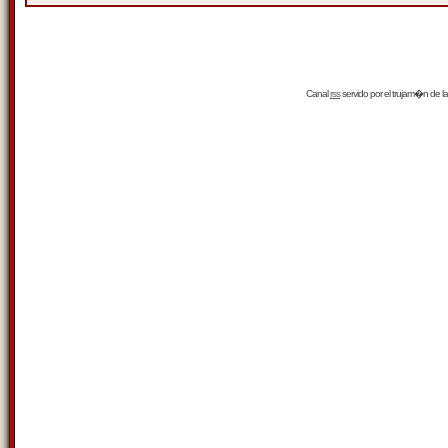
Canal
rss
servido por el
trujam�n
de la