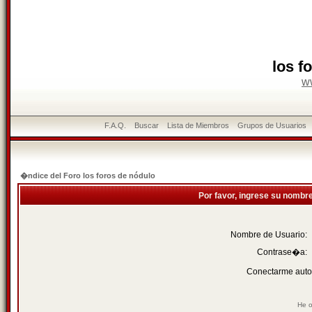
los f
w
F.A.Q.
Buscar
Lista de Miembros
Grupos de Usuarios
�ndice del Foro los foros de nódulo
Por favor, ingrese su nombr
Nombre de Usuario:
Contrase�a:
Conectarme auto
He o