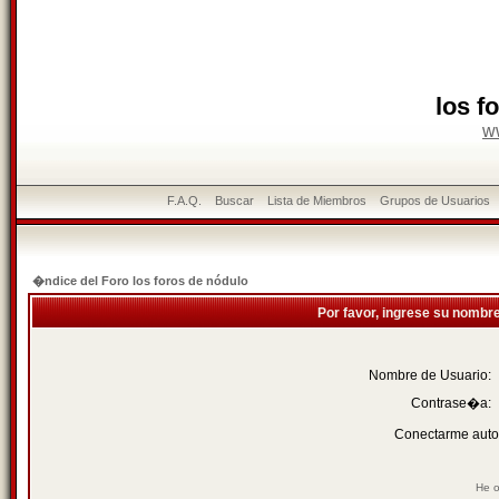
los f
w
F.A.Q.
Buscar
Lista de Miembros
Grupos de Usuarios
�ndice del Foro los foros de nódulo
Por favor, ingrese su nombr
Nombre de Usuario:
Contrase�a:
Conectarme auto
He o