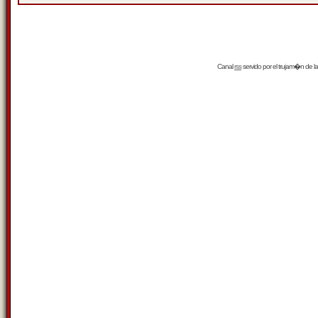
Canal
rss
servido por el
trujam�n
de la