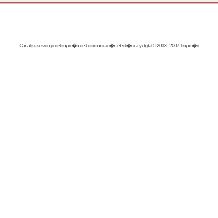
Canal
rss
servido por el
trujam�n
de la comunicaci�n electr�nica y digital © 2003 - 2007 Trujam�n