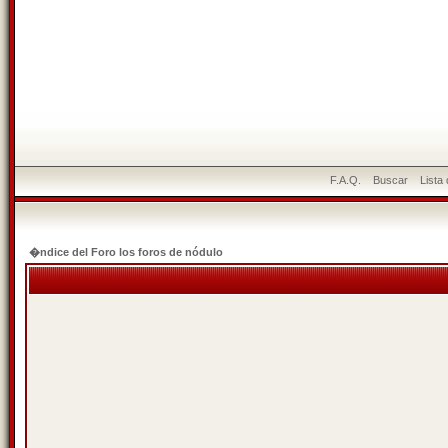
F.A.Q.
Buscar
Lista
�ndice del Foro los foros de nódulo