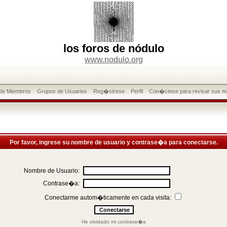
los foros de nódulo
www.nodulo.org
 de Miembros
Grupos de Usuarios
Reg�strese
Perfil
Con�ctese para revisar sus m
Por favor, ingrese su nombre de usuario y contrase�a para conectarse.
Nombre de Usuario:
Contrase�a:
Conectarme autom�ticamente en cada visita:
He olvidado mi contrase�a