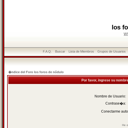
los f
w
F.A.Q.
Buscar
Lista de Miembros
Grupos de Usuarios
�ndice del Foro los foros de nódulo
Por favor, ingrese su nombr
Nombre de Usuario:
Contrase�a:
Conectarme auto
He o