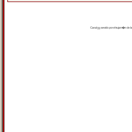
Canal
rss
servido por el
trujam�n
de la