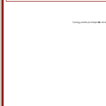
Canal
rss
servido por el
trujam�n
de la