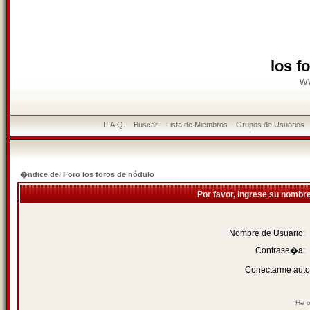
los f
w
F.A.Q.
Buscar
Lista de Miembros
Grupos de Usuarios
�ndice del Foro los foros de nódulo
Por favor, ingrese su nombr
Nombre de Usuario:
Contrase�a:
Conectarme auto
He o