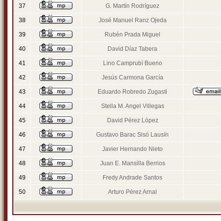
37
G. Martín Rodríguez
38
José Manuel Ranz Ojeda
39
Rubén Prada Miguel
40
David Díaz Tabera
41
Lino Camprubí Bueno
42
Jesús Carmona García
43
Eduardo Robredo Zugasti
44
Stella M. Angel Villegas
45
David Pérez López
46
Gustavo Barac Sisó Lausín
47
Javier Hernando Nieto
48
Juan E. Mansilla Berrios
49
Fredy Andrade Santos
50
Arturo Pérez Arnal