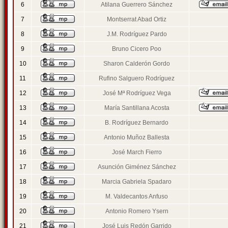
6
Atilana Guerrero Sánchez
7
Montserrat Abad Ortiz
8
J.M. Rodríguez Pardo
9
Bruno Cicero Poo
10
Sharon Calderón Gordo
11
Rufino Salguero Rodríguez
12
José Mª Rodríguez Vega
13
María Santillana Acosta
14
B. Rodríguez Bernardo
15
Antonio Muñoz Ballesta
16
José March Fierro
17
Asunción Giménez Sánchez
18
Marcia Gabriela Spadaro
19
M. Valdecantos Anfuso
20
Antonio Romero Ysern
21
José Luis Redón Garrido