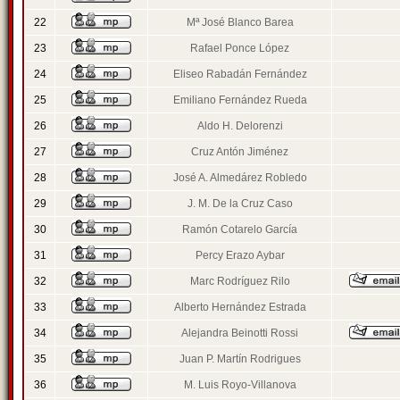
22
Mª José Blanco Barea
23
Rafael Ponce López
24
Eliseo Rabadán Fernández
25
Emiliano Fernández Rueda
26
Aldo H. Delorenzi
27
Cruz Antón Jiménez
28
José A. Almedárez Robledo
29
J. M. De la Cruz Caso
30
Ramón Cotarelo García
31
Percy Erazo Aybar
32
Marc Rodríguez Rilo
33
Alberto Hernández Estrada
34
Alejandra Beinotti Rossi
35
Juan P. Martín Rodrigues
36
M. Luis Royo-Villanova