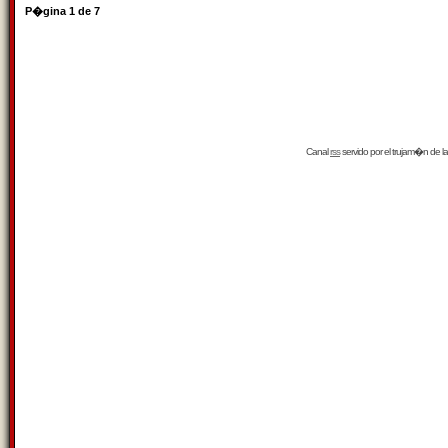
P�gina
1
de
7
Canal
rss
servido por el
trujam�n
de la