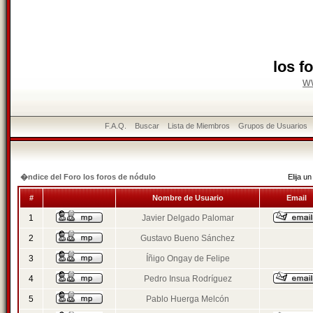
los f
w
F.A.Q.
Buscar
Lista de Miembros
Grupos de Usuarios
�ndice del Foro los foros de nódulo
Elija 
#
Nombre de Usuario
Email
1
Javier Delgado Palomar
2
Gustavo Bueno Sánchez
3
Íñigo Ongay de Felipe
4
Pedro Insua Rodríguez
5
Pablo Huerga Melcón