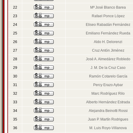
22
Mª José Blanco Barea
23
Rafael Ponce López
24
Eliseo Rabadán Fernández
25
Emiliano Fernández Rueda
26
Aldo H. Delorenzi
27
Cruz Antón Jiménez
28
José A. Almedárez Robledo
29
J. M. De la Cruz Caso
30
Ramón Cotarelo García
31
Percy Erazo Aybar
32
Marc Rodríguez Rilo
33
Alberto Hernández Estrada
34
Alejandra Beinotti Rossi
35
Juan P. Martín Rodrigues
36
M. Luis Royo-Villanova