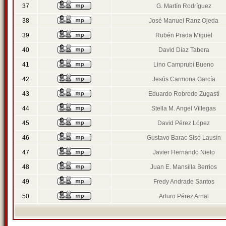
37
G. Martín Rodríguez
38
José Manuel Ranz Ojeda
39
Rubén Prada Miguel
40
David Díaz Tabera
41
Lino Camprubí Bueno
42
Jesús Carmona García
43
Eduardo Robredo Zugasti
44
Stella M. Angel Villegas
45
David Pérez López
46
Gustavo Barac Sisó Lausín
47
Javier Hernando Nieto
48
Juan E. Mansilla Berrios
49
Fredy Andrade Santos
50
Arturo Pérez Arnal