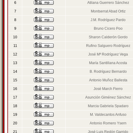
6
Atilana Guerrero Sánchez
7
Montserrat Abad Ortiz
8
J.M. Rodríguez Pardo
9
Bruno Cicero Poo
10
Sharon Calderón Gordo
11
Rufino Salguero Rodríguez
12
José Mª Rodríguez Vega
13
María Santillana Acosta
14
B. Rodríguez Bernardo
15
Antonio Muñoz Ballesta
16
José March Fierro
17
Asunción Giménez Sánchez
18
Marcia Gabriela Spadaro
19
M. Valdecantos Anfuso
20
Antonio Romero Ysern
21
José Luis Redón Garrido