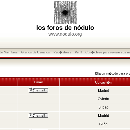
los foros de nódulo
www.nodulo.org
 de Miembros
Grupos de Usuarios
Reg�strese
Perfil
Con�ctese para revisar sus m
Elija un m�todo para or
Email
Ubicaci�n
Madrid
Oviedo
Bilbao
Madrid
Gijón