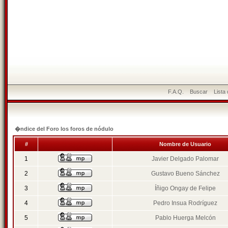
F.A.Q.
Buscar
Lista
�ndice del Foro los foros de nódulo
#
Nombre de Usuario
1
Javier Delgado Palomar
2
Gustavo Bueno Sánchez
3
Íñigo Ongay de Felipe
4
Pedro Insua Rodríguez
5
Pablo Huerga Melcón