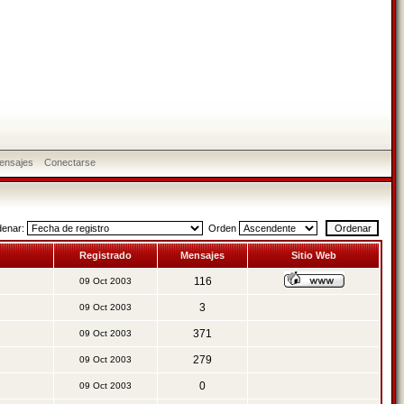
ensajes
Conectarse
denar:
Orden
Registrado
Mensajes
Sitio Web
116
09 Oct 2003
3
09 Oct 2003
371
09 Oct 2003
279
09 Oct 2003
0
09 Oct 2003