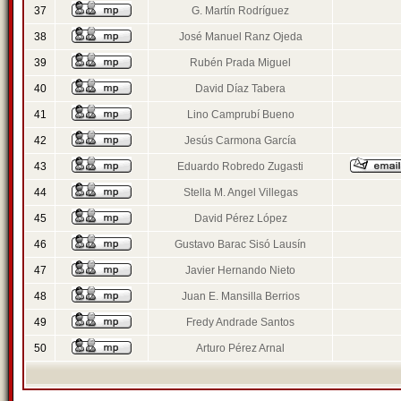
37
G. Martín Rodríguez
38
José Manuel Ranz Ojeda
39
Rubén Prada Miguel
40
David Díaz Tabera
41
Lino Camprubí Bueno
42
Jesús Carmona García
43
Eduardo Robredo Zugasti
44
Stella M. Angel Villegas
45
David Pérez López
46
Gustavo Barac Sisó Lausín
47
Javier Hernando Nieto
48
Juan E. Mansilla Berrios
49
Fredy Andrade Santos
50
Arturo Pérez Arnal