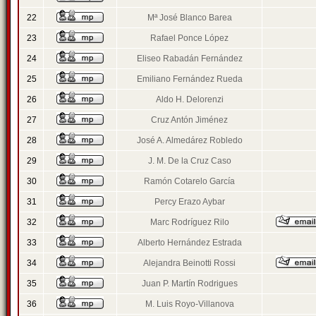
22
Mª José Blanco Barea
23
Rafael Ponce López
24
Eliseo Rabadán Fernández
25
Emiliano Fernández Rueda
26
Aldo H. Delorenzi
27
Cruz Antón Jiménez
28
José A. Almedárez Robledo
29
J. M. De la Cruz Caso
30
Ramón Cotarelo García
31
Percy Erazo Aybar
32
Marc Rodríguez Rilo
33
Alberto Hernández Estrada
34
Alejandra Beinotti Rossi
35
Juan P. Martín Rodrigues
36
M. Luis Royo-Villanova