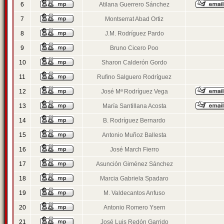
6
Atilana Guerrero Sánchez
7
Montserrat Abad Ortiz
8
J.M. Rodríguez Pardo
9
Bruno Cicero Poo
10
Sharon Calderón Gordo
11
Rufino Salguero Rodríguez
12
José Mª Rodríguez Vega
13
María Santillana Acosta
14
B. Rodríguez Bernardo
15
Antonio Muñoz Ballesta
16
José March Fierro
17
Asunción Giménez Sánchez
18
Marcia Gabriela Spadaro
19
M. Valdecantos Anfuso
20
Antonio Romero Ysern
21
José Luis Redón Garrido