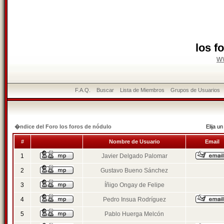
los f
w
F.A.Q.
Buscar
Lista de Miembros
Grupos de Usuarios
�ndice del Foro los foros de nódulo
Elija 
#
Nombre de Usuario
Email
1
Javier Delgado Palomar
2
Gustavo Bueno Sánchez
3
Íñigo Ongay de Felipe
4
Pedro Insua Rodríguez
5
Pablo Huerga Melcón