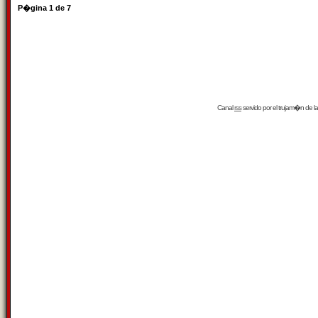
P�gina
1
de
7
Canal
rss
servido por el
trujam�n
de la