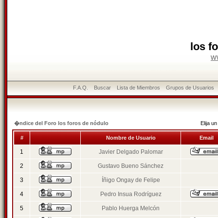
los f
w
F.A.Q.
Buscar
Lista de Miembros
Grupos de Usuarios
�ndice del Foro los foros de nódulo
Elija 
#
Nombre de Usuario
Email
1
Javier Delgado Palomar
2
Gustavo Bueno Sánchez
3
Íñigo Ongay de Felipe
4
Pedro Insua Rodríguez
5
Pablo Huerga Melcón