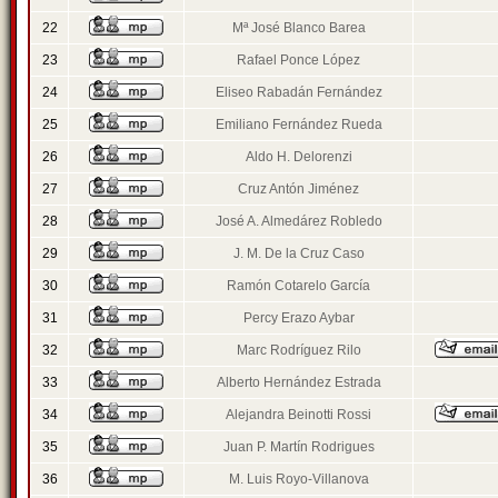
22
Mª José Blanco Barea
23
Rafael Ponce López
24
Eliseo Rabadán Fernández
25
Emiliano Fernández Rueda
26
Aldo H. Delorenzi
27
Cruz Antón Jiménez
28
José A. Almedárez Robledo
29
J. M. De la Cruz Caso
30
Ramón Cotarelo García
31
Percy Erazo Aybar
32
Marc Rodríguez Rilo
33
Alberto Hernández Estrada
34
Alejandra Beinotti Rossi
35
Juan P. Martín Rodrigues
36
M. Luis Royo-Villanova