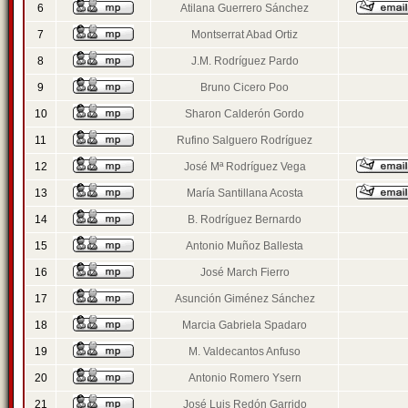
6
Atilana Guerrero Sánchez
7
Montserrat Abad Ortiz
8
J.M. Rodríguez Pardo
9
Bruno Cicero Poo
10
Sharon Calderón Gordo
11
Rufino Salguero Rodríguez
12
José Mª Rodríguez Vega
13
María Santillana Acosta
14
B. Rodríguez Bernardo
15
Antonio Muñoz Ballesta
16
José March Fierro
17
Asunción Giménez Sánchez
18
Marcia Gabriela Spadaro
19
M. Valdecantos Anfuso
20
Antonio Romero Ysern
21
José Luis Redón Garrido