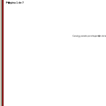
P�gina
1
de
7
Canal
rss
servido por el
trujam�n
de la