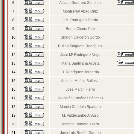
6
Atilana Guerrero Sánchez
7
Montserrat Abad Ortiz
8
J.M. Rodríguez Pardo
9
Bruno Cicero Poo
10
Sharon Calderón Gordo
11
Rufino Salguero Rodríguez
12
José Mª Rodríguez Vega
13
María Santillana Acosta
14
B. Rodríguez Bernardo
15
Antonio Muñoz Ballesta
16
José March Fierro
17
Asunción Giménez Sánchez
18
Marcia Gabriela Spadaro
19
M. Valdecantos Anfuso
20
Antonio Romero Ysern
21
José Luis Redón Garrido