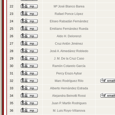
22
Mª José Blanco Barea
23
Rafael Ponce López
24
Eliseo Rabadán Fernández
25
Emiliano Fernández Rueda
26
Aldo H. Delorenzi
27
Cruz Antón Jiménez
28
José A. Almedárez Robledo
29
J. M. De la Cruz Caso
30
Ramón Cotarelo García
31
Percy Erazo Aybar
32
Marc Rodríguez Rilo
33
Alberto Hernández Estrada
34
Alejandra Beinotti Rossi
35
Juan P. Martín Rodrigues
36
M. Luis Royo-Villanova