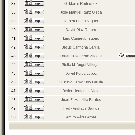
37
G. Martín Rodríguez
38
José Manuel Ranz Ojeda
39
Rubén Prada Miguel
40
David Díaz Tabera
41
Lino Camprubí Bueno
42
Jesús Carmona García
43
Eduardo Robredo Zugasti
44
Stella M. Angel Villegas
45
David Pérez López
46
Gustavo Barac Sisó Lausín
47
Javier Hernando Nieto
48
Juan E. Mansilla Berrios
49
Fredy Andrade Santos
50
Arturo Pérez Arnal