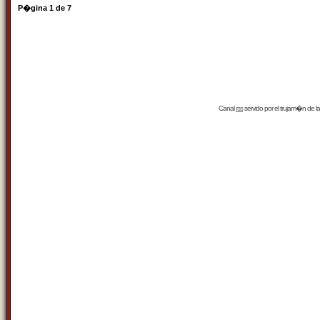
P�gina
1
de
7
Canal
rss
servido por el
trujam�n
de la