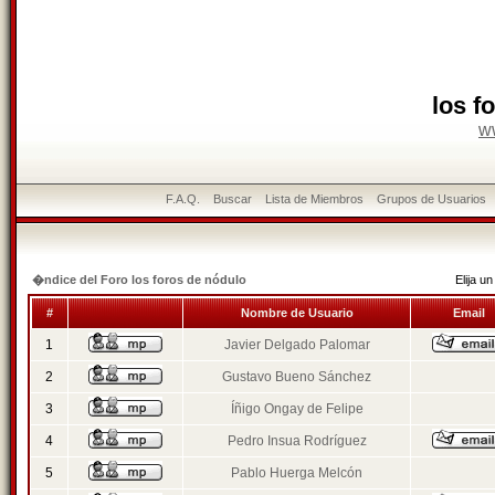
los f
w
F.A.Q.
Buscar
Lista de Miembros
Grupos de Usuarios
�ndice del Foro los foros de nódulo
Elija 
#
Nombre de Usuario
Email
1
Javier Delgado Palomar
2
Gustavo Bueno Sánchez
3
Íñigo Ongay de Felipe
4
Pedro Insua Rodríguez
5
Pablo Huerga Melcón