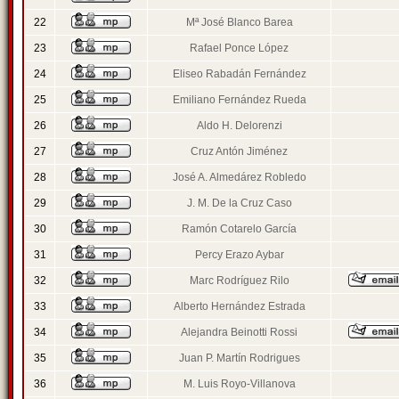
22
Mª José Blanco Barea
23
Rafael Ponce López
24
Eliseo Rabadán Fernández
25
Emiliano Fernández Rueda
26
Aldo H. Delorenzi
27
Cruz Antón Jiménez
28
José A. Almedárez Robledo
29
J. M. De la Cruz Caso
30
Ramón Cotarelo García
31
Percy Erazo Aybar
32
Marc Rodríguez Rilo
33
Alberto Hernández Estrada
34
Alejandra Beinotti Rossi
35
Juan P. Martín Rodrigues
36
M. Luis Royo-Villanova