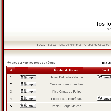
los f
w
F.A.Q.
Buscar
Lista de Miembros
Grupos de Usuarios
�ndice del Foro los foros de nódulo
Elija 
#
Nombre de Usuario
Email
1
Javier Delgado Palomar
2
Gustavo Bueno Sánchez
3
Íñigo Ongay de Felipe
4
Pedro Insua Rodríguez
5
Pablo Huerga Melcón