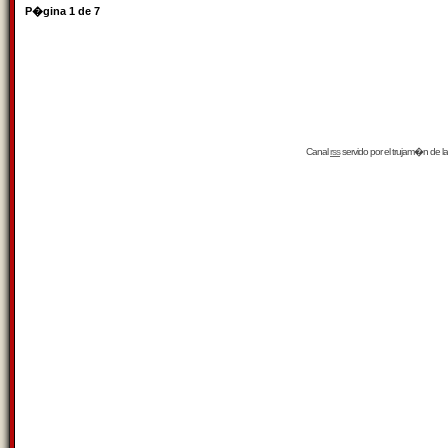
P�gina
1
de
7
Canal
rss
servido por el
trujam�n
de la