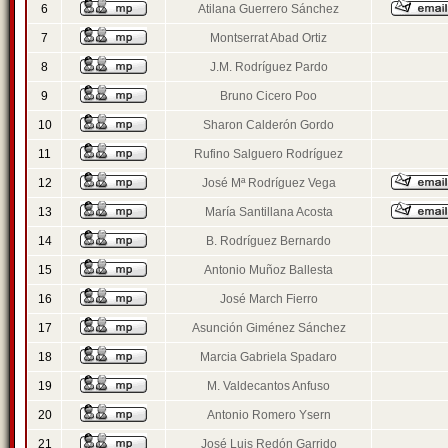
6
Atilana Guerrero Sánchez
7
Montserrat Abad Ortiz
8
J.M. Rodríguez Pardo
9
Bruno Cicero Poo
10
Sharon Calderón Gordo
11
Rufino Salguero Rodríguez
12
José Mª Rodríguez Vega
13
María Santillana Acosta
14
B. Rodríguez Bernardo
15
Antonio Muñoz Ballesta
16
José March Fierro
17
Asunción Giménez Sánchez
18
Marcia Gabriela Spadaro
19
M. Valdecantos Anfuso
20
Antonio Romero Ysern
21
José Luis Redón Garrido