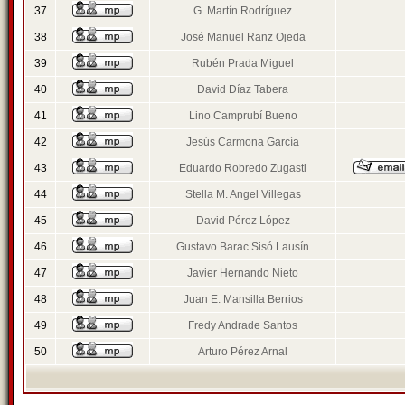
37
G. Martín Rodríguez
38
José Manuel Ranz Ojeda
39
Rubén Prada Miguel
40
David Díaz Tabera
41
Lino Camprubí Bueno
42
Jesús Carmona García
43
Eduardo Robredo Zugasti
44
Stella M. Angel Villegas
45
David Pérez López
46
Gustavo Barac Sisó Lausín
47
Javier Hernando Nieto
48
Juan E. Mansilla Berrios
49
Fredy Andrade Santos
50
Arturo Pérez Arnal