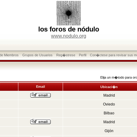
los foros de nódulo
www.nodulo.org
 de Miembros
Grupos de Usuarios
Reg�strese
Perfil
Con�ctese para revisar sus m
Elija un m�todo para or
Email
Ubicaci�n
Madrid
Oviedo
Bilbao
Madrid
Gijón