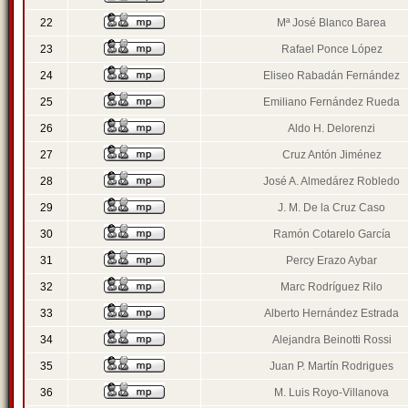
22
Mª José Blanco Barea
23
Rafael Ponce López
24
Eliseo Rabadán Fernández
25
Emiliano Fernández Rueda
26
Aldo H. Delorenzi
27
Cruz Antón Jiménez
28
José A. Almedárez Robledo
29
J. M. De la Cruz Caso
30
Ramón Cotarelo García
31
Percy Erazo Aybar
32
Marc Rodríguez Rilo
33
Alberto Hernández Estrada
34
Alejandra Beinotti Rossi
35
Juan P. Martín Rodrigues
36
M. Luis Royo-Villanova