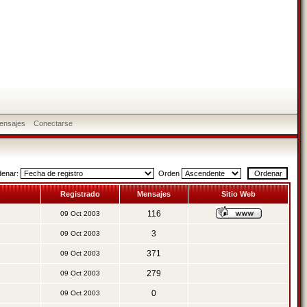
ensajes
Conectarse
denar:
Orden
Registrado
Mensajes
Sitio Web
116
09 Oct 2003
3
09 Oct 2003
371
09 Oct 2003
279
09 Oct 2003
0
09 Oct 2003