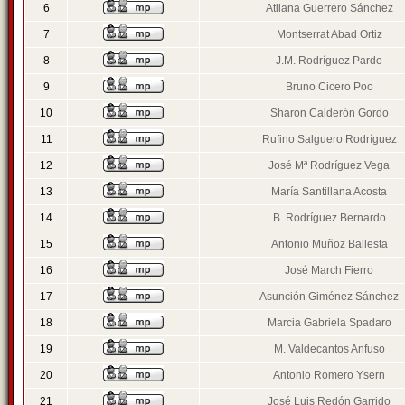
6
Atilana Guerrero Sánchez
7
Montserrat Abad Ortiz
8
J.M. Rodríguez Pardo
9
Bruno Cicero Poo
10
Sharon Calderón Gordo
11
Rufino Salguero Rodríguez
12
José Mª Rodríguez Vega
13
María Santillana Acosta
14
B. Rodríguez Bernardo
15
Antonio Muñoz Ballesta
16
José March Fierro
17
Asunción Giménez Sánchez
18
Marcia Gabriela Spadaro
19
M. Valdecantos Anfuso
20
Antonio Romero Ysern
21
José Luis Redón Garrido