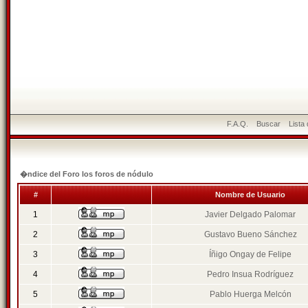
F.A.Q.
Buscar
Lista
�ndice del Foro los foros de nódulo
#
Nombre de Usuario
1
Javier Delgado Palomar
2
Gustavo Bueno Sánchez
3
Íñigo Ongay de Felipe
4
Pedro Insua Rodríguez
5
Pablo Huerga Melcón