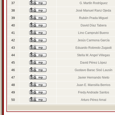
37
G. Martín Rodríguez
38
José Manuel Ranz Ojeda
39
Rubén Prada Miguel
40
David Díaz Tabera
41
Lino Camprubí Bueno
42
Jesús Carmona García
43
Eduardo Robredo Zugasti
44
Stella M. Angel Villegas
45
David Pérez López
46
Gustavo Barac Sisó Lausín
47
Javier Hernando Nieto
48
Juan E. Mansilla Berrios
49
Fredy Andrade Santos
50
Arturo Pérez Arnal