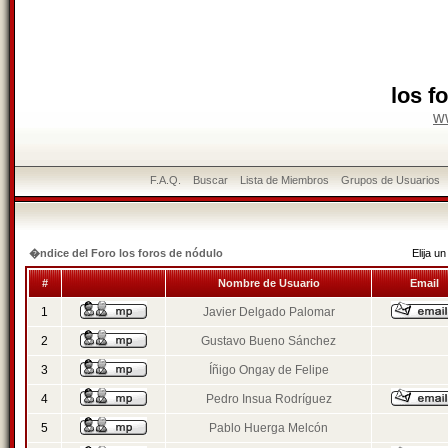
los f
w
F.A.Q.
Buscar
Lista de Miembros
Grupos de Usuarios
�ndice del Foro los foros de nódulo
Elija 
#
Nombre de Usuario
Email
1
Javier Delgado Palomar
2
Gustavo Bueno Sánchez
3
Íñigo Ongay de Felipe
4
Pedro Insua Rodríguez
5
Pablo Huerga Melcón