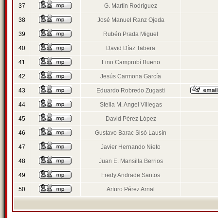
37
G. Martín Rodríguez
38
José Manuel Ranz Ojeda
39
Rubén Prada Miguel
40
David Díaz Tabera
41
Lino Camprubí Bueno
42
Jesús Carmona García
43
Eduardo Robredo Zugasti
44
Stella M. Angel Villegas
45
David Pérez López
46
Gustavo Barac Sisó Lausín
47
Javier Hernando Nieto
48
Juan E. Mansilla Berrios
49
Fredy Andrade Santos
50
Arturo Pérez Arnal