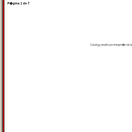
P�gina
1
de
7
Canal
rss
servido por el
trujam�n
de la