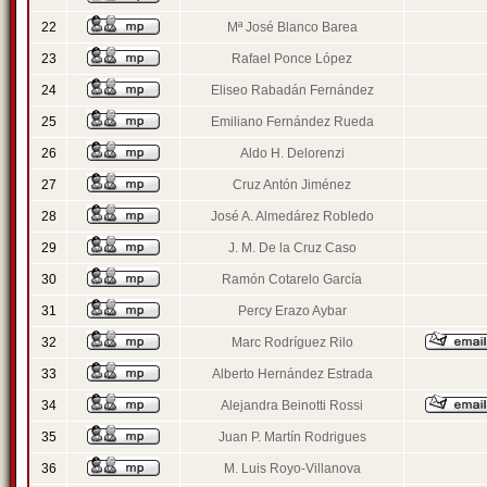
22
Mª José Blanco Barea
23
Rafael Ponce López
24
Eliseo Rabadán Fernández
25
Emiliano Fernández Rueda
26
Aldo H. Delorenzi
27
Cruz Antón Jiménez
28
José A. Almedárez Robledo
29
J. M. De la Cruz Caso
30
Ramón Cotarelo García
31
Percy Erazo Aybar
32
Marc Rodríguez Rilo
33
Alberto Hernández Estrada
34
Alejandra Beinotti Rossi
35
Juan P. Martín Rodrigues
36
M. Luis Royo-Villanova