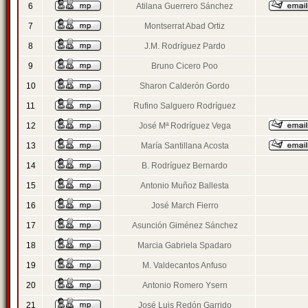
6
Atilana Guerrero Sánchez
7
Montserrat Abad Ortiz
8
J.M. Rodríguez Pardo
9
Bruno Cicero Poo
10
Sharon Calderón Gordo
11
Rufino Salguero Rodríguez
12
José Mª Rodríguez Vega
13
María Santillana Acosta
14
B. Rodríguez Bernardo
15
Antonio Muñoz Ballesta
16
José March Fierro
17
Asunción Giménez Sánchez
18
Marcia Gabriela Spadaro
19
M. Valdecantos Anfuso
20
Antonio Romero Ysern
21
José Luis Redón Garrido