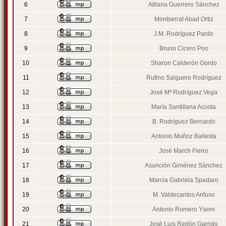
6
Atilana Guerrero Sánchez
7
Montserrat Abad Ortiz
8
J.M. Rodríguez Pardo
9
Bruno Cicero Poo
10
Sharon Calderón Gordo
11
Rufino Salguero Rodríguez
12
José Mª Rodríguez Vega
13
María Santillana Acosta
14
B. Rodríguez Bernardo
15
Antonio Muñoz Ballesta
16
José March Fierro
17
Asunción Giménez Sánchez
18
Marcia Gabriela Spadaro
19
M. Valdecantos Anfuso
20
Antonio Romero Ysern
21
José Luis Redón Garrido