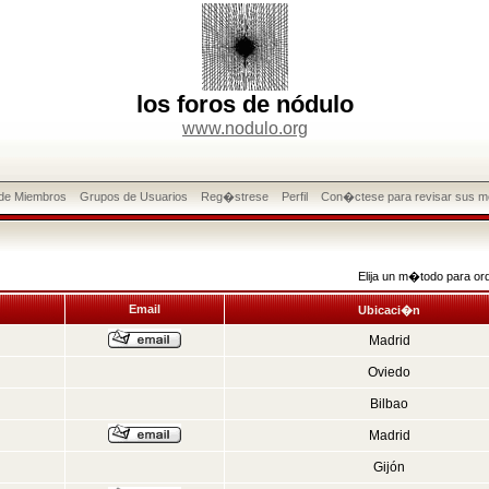
los foros de nódulo
www.nodulo.org
 de Miembros
Grupos de Usuarios
Reg�strese
Perfil
Con�ctese para revisar sus m
Elija un m�todo para or
Email
Ubicaci�n
Madrid
Oviedo
Bilbao
Madrid
Gijón