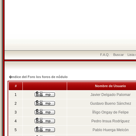
F.A.Q.
Buscar
Lista
�ndice del Foro los foros de nódulo
#
Nombre de Usuario
1
Javier Delgado Palomar
2
Gustavo Bueno Sánchez
3
Íñigo Ongay de Felipe
4
Pedro Insua Rodríguez
5
Pablo Huerga Melcón