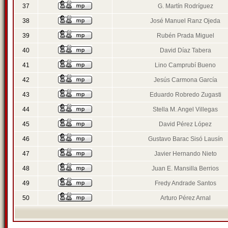
37
G. Martín Rodríguez
38
José Manuel Ranz Ojeda
39
Rubén Prada Miguel
40
David Díaz Tabera
41
Lino Camprubí Bueno
42
Jesús Carmona García
43
Eduardo Robredo Zugasti
44
Stella M. Angel Villegas
45
David Pérez López
46
Gustavo Barac Sisó Lausín
47
Javier Hernando Nieto
48
Juan E. Mansilla Berrios
49
Fredy Andrade Santos
50
Arturo Pérez Arnal