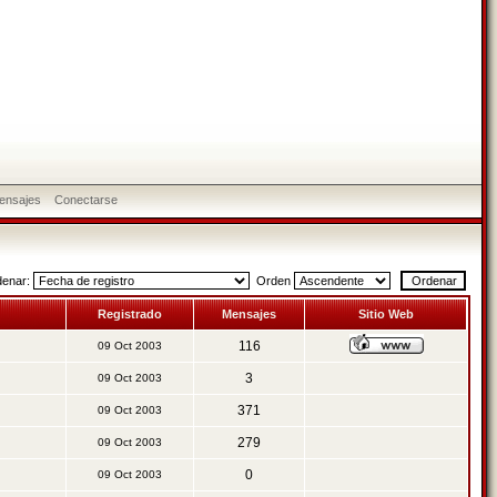
ensajes
Conectarse
denar:
Orden
Registrado
Mensajes
Sitio Web
116
09 Oct 2003
3
09 Oct 2003
371
09 Oct 2003
279
09 Oct 2003
0
09 Oct 2003