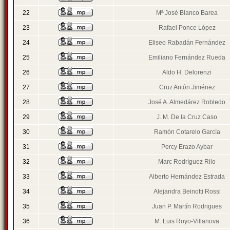
22
Mª José Blanco Barea
23
Rafael Ponce López
24
Eliseo Rabadán Fernández
25
Emiliano Fernández Rueda
26
Aldo H. Delorenzi
27
Cruz Antón Jiménez
28
José A. Almedárez Robledo
29
J. M. De la Cruz Caso
30
Ramón Cotarelo García
31
Percy Erazo Aybar
32
Marc Rodríguez Rilo
33
Alberto Hernández Estrada
34
Alejandra Beinotti Rossi
35
Juan P. Martín Rodrigues
36
M. Luis Royo-Villanova