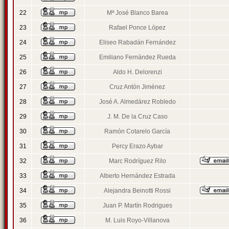
22
Mª José Blanco Barea
23
Rafael Ponce López
24
Eliseo Rabadán Fernández
25
Emiliano Fernández Rueda
26
Aldo H. Delorenzi
27
Cruz Antón Jiménez
28
José A. Almedárez Robledo
29
J. M. De la Cruz Caso
30
Ramón Cotarelo García
31
Percy Erazo Aybar
32
Marc Rodríguez Rilo
33
Alberto Hernández Estrada
34
Alejandra Beinotti Rossi
35
Juan P. Martín Rodrigues
36
M. Luis Royo-Villanova