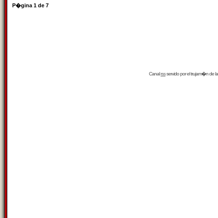
P�gina
1
de
7
Canal
rss
servido por el
trujam�n
de la