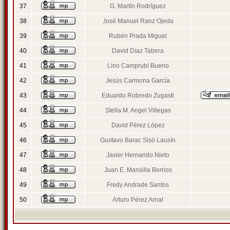
37
G. Martín Rodríguez
38
José Manuel Ranz Ojeda
39
Rubén Prada Miguel
40
David Díaz Tabera
41
Lino Camprubí Bueno
42
Jesús Carmona García
43
Eduardo Robredo Zugasti
44
Stella M. Angel Villegas
45
David Pérez López
46
Gustavo Barac Sisó Lausín
47
Javier Hernando Nieto
48
Juan E. Mansilla Berrios
49
Fredy Andrade Santos
50
Arturo Pérez Arnal