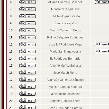
6
Atilana Guerrero Sánchez
7
Montserrat Abad Ortiz
8
J.M. Rodríguez Pardo
9
Bruno Cicero Poo
10
Sharon Calderón Gordo
11
Rufino Salguero Rodríguez
12
José Mª Rodríguez Vega
13
María Santillana Acosta
14
B. Rodríguez Bernardo
15
Antonio Muñoz Ballesta
16
José March Fierro
17
Asunción Giménez Sánchez
18
Marcia Gabriela Spadaro
19
M. Valdecantos Anfuso
20
Antonio Romero Ysern
21
José Luis Redón Garrido