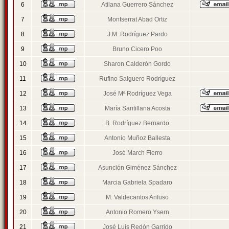
6
Atilana Guerrero Sánchez
7
Montserrat Abad Ortiz
8
J.M. Rodríguez Pardo
9
Bruno Cicero Poo
10
Sharon Calderón Gordo
11
Rufino Salguero Rodríguez
12
José Mª Rodríguez Vega
13
María Santillana Acosta
14
B. Rodríguez Bernardo
15
Antonio Muñoz Ballesta
16
José March Fierro
17
Asunción Giménez Sánchez
18
Marcia Gabriela Spadaro
19
M. Valdecantos Anfuso
20
Antonio Romero Ysern
21
José Luis Redón Garrido