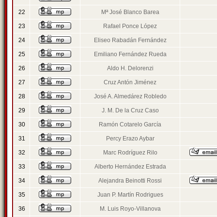
22
Mª José Blanco Barea
23
Rafael Ponce López
24
Eliseo Rabadán Fernández
25
Emiliano Fernández Rueda
26
Aldo H. Delorenzi
27
Cruz Antón Jiménez
28
José A. Almedárez Robledo
29
J. M. De la Cruz Caso
30
Ramón Cotarelo García
31
Percy Erazo Aybar
32
Marc Rodríguez Rilo
33
Alberto Hernández Estrada
34
Alejandra Beinotti Rossi
35
Juan P. Martín Rodrigues
36
M. Luis Royo-Villanova