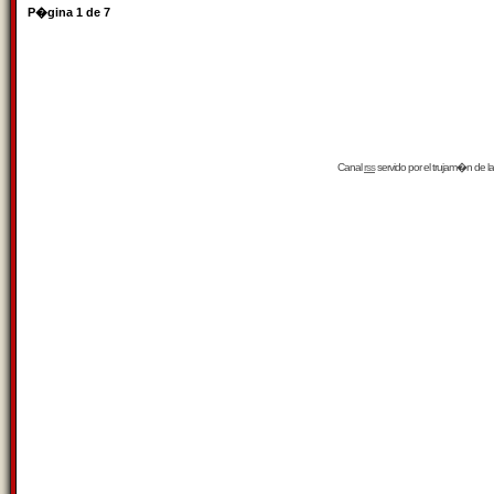
P�gina
1
de
7
Canal
rss
servido por el
trujam�n
de la