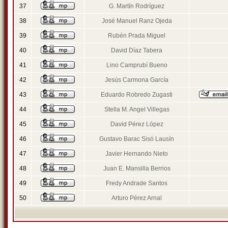
37
G. Martín Rodríguez
38
José Manuel Ranz Ojeda
39
Rubén Prada Miguel
40
David Díaz Tabera
41
Lino Camprubí Bueno
42
Jesús Carmona García
43
Eduardo Robredo Zugasti
44
Stella M. Angel Villegas
45
David Pérez López
46
Gustavo Barac Sisó Lausín
47
Javier Hernando Nieto
48
Juan E. Mansilla Berrios
49
Fredy Andrade Santos
50
Arturo Pérez Arnal