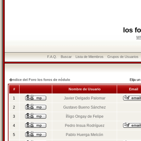
los f
w
F.A.Q.
Buscar
Lista de Miembros
Grupos de Usuarios
�ndice del Foro los foros de nódulo
Elija 
#
Nombre de Usuario
Email
1
Javier Delgado Palomar
2
Gustavo Bueno Sánchez
3
Íñigo Ongay de Felipe
4
Pedro Insua Rodríguez
5
Pablo Huerga Melcón