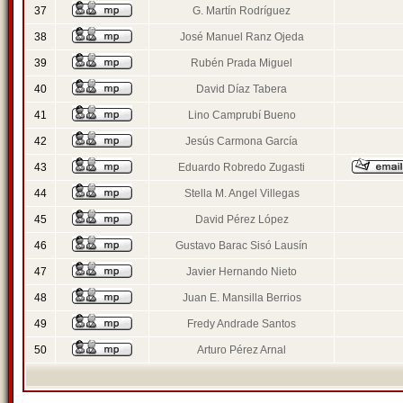
37
G. Martín Rodríguez
38
José Manuel Ranz Ojeda
39
Rubén Prada Miguel
40
David Díaz Tabera
41
Lino Camprubí Bueno
42
Jesús Carmona García
43
Eduardo Robredo Zugasti
44
Stella M. Angel Villegas
45
David Pérez López
46
Gustavo Barac Sisó Lausín
47
Javier Hernando Nieto
48
Juan E. Mansilla Berrios
49
Fredy Andrade Santos
50
Arturo Pérez Arnal