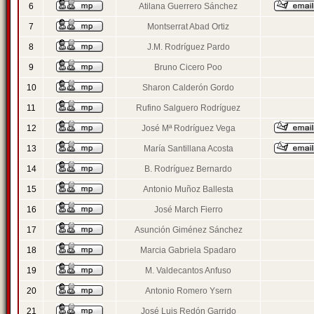
6
Atilana Guerrero Sánchez
7
Montserrat Abad Ortiz
8
J.M. Rodríguez Pardo
9
Bruno Cicero Poo
10
Sharon Calderón Gordo
11
Rufino Salguero Rodríguez
12
José Mª Rodríguez Vega
13
María Santillana Acosta
14
B. Rodríguez Bernardo
15
Antonio Muñoz Ballesta
16
José March Fierro
17
Asunción Giménez Sánchez
18
Marcia Gabriela Spadaro
19
M. Valdecantos Anfuso
20
Antonio Romero Ysern
21
José Luis Redón Garrido