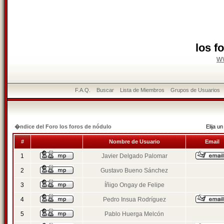
los f
w
F.A.Q.
Buscar
Lista de Miembros
Grupos de Usuarios
�ndice del Foro los foros de nódulo
Elija 
#
Nombre de Usuario
Email
1
Javier Delgado Palomar
2
Gustavo Bueno Sánchez
3
Íñigo Ongay de Felipe
4
Pedro Insua Rodríguez
5
Pablo Huerga Melcón