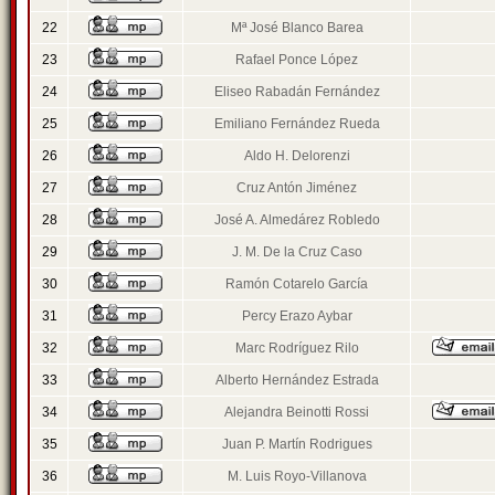
22
Mª José Blanco Barea
23
Rafael Ponce López
24
Eliseo Rabadán Fernández
25
Emiliano Fernández Rueda
26
Aldo H. Delorenzi
27
Cruz Antón Jiménez
28
José A. Almedárez Robledo
29
J. M. De la Cruz Caso
30
Ramón Cotarelo García
31
Percy Erazo Aybar
32
Marc Rodríguez Rilo
33
Alberto Hernández Estrada
34
Alejandra Beinotti Rossi
35
Juan P. Martín Rodrigues
36
M. Luis Royo-Villanova