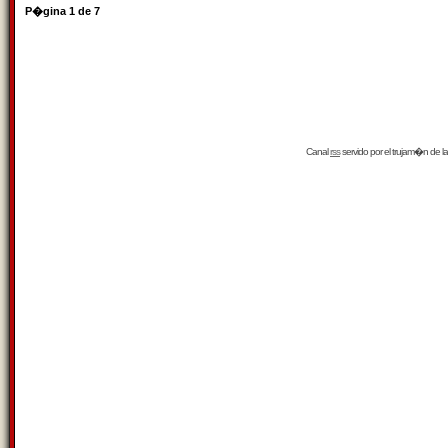
P�gina
1
de
7
Canal
rss
servido por el
trujam�n
de la