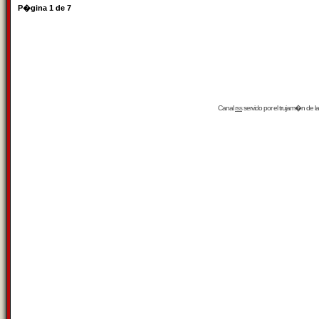
P�gina
1
de
7
Canal
rss
servido por el
trujam�n
de la