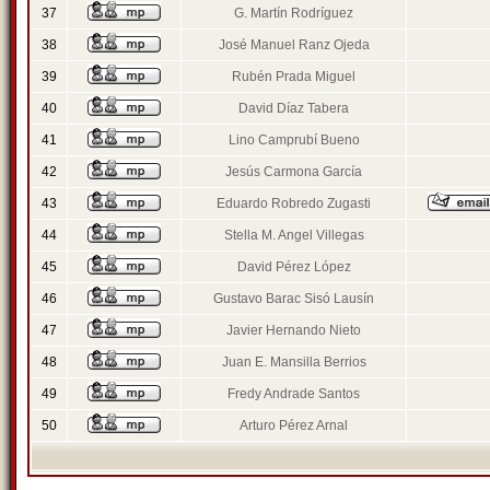
37
G. Martín Rodríguez
38
José Manuel Ranz Ojeda
39
Rubén Prada Miguel
40
David Díaz Tabera
41
Lino Camprubí Bueno
42
Jesús Carmona García
43
Eduardo Robredo Zugasti
44
Stella M. Angel Villegas
45
David Pérez López
46
Gustavo Barac Sisó Lausín
47
Javier Hernando Nieto
48
Juan E. Mansilla Berrios
49
Fredy Andrade Santos
50
Arturo Pérez Arnal