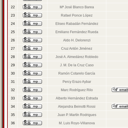
22
Mª José Blanco Barea
23
Rafael Ponce López
24
Eliseo Rabadán Fernández
25
Emiliano Fernández Rueda
26
Aldo H. Delorenzi
27
Cruz Antón Jiménez
28
José A. Almedárez Robledo
29
J. M. De la Cruz Caso
30
Ramón Cotarelo García
31
Percy Erazo Aybar
32
Marc Rodríguez Rilo
33
Alberto Hernández Estrada
34
Alejandra Beinotti Rossi
35
Juan P. Martín Rodrigues
36
M. Luis Royo-Villanova