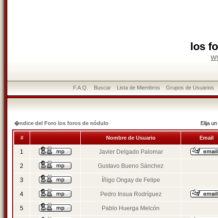
los f
w
F.A.Q.
Buscar
Lista de Miembros
Grupos de Usuarios
�ndice del Foro los foros de nódulo
Elija 
#
Nombre de Usuario
Email
1
Javier Delgado Palomar
2
Gustavo Bueno Sánchez
3
Íñigo Ongay de Felipe
4
Pedro Insua Rodríguez
5
Pablo Huerga Melcón