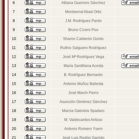
6
Atilana Guerrero Sánchez
7
Montserrat Abad Ortiz
8
J.M. Rodríguez Pardo
9
Bruno Cicero Poo
10
Sharon Calderón Gordo
11
Rufino Salguero Rodríguez
12
José Mª Rodríguez Vega
13
María Santillana Acosta
14
B. Rodríguez Bernardo
15
Antonio Muñoz Ballesta
16
José March Fierro
17
Asunción Giménez Sánchez
18
Marcia Gabriela Spadaro
19
M. Valdecantos Anfuso
20
Antonio Romero Ysern
21
José Luis Redón Garrido