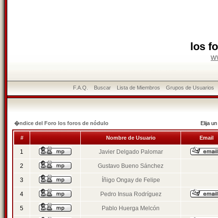
los f
w
F.A.Q.
Buscar
Lista de Miembros
Grupos de Usuarios
�ndice del Foro los foros de nódulo
Elija 
#
Nombre de Usuario
Email
1
Javier Delgado Palomar
2
Gustavo Bueno Sánchez
3
Íñigo Ongay de Felipe
4
Pedro Insua Rodríguez
5
Pablo Huerga Melcón