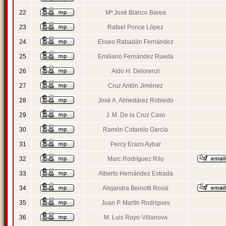
22
Mª José Blanco Barea
23
Rafael Ponce López
24
Eliseo Rabadán Fernández
25
Emiliano Fernández Rueda
26
Aldo H. Delorenzi
27
Cruz Antón Jiménez
28
José A. Almedárez Robledo
29
J. M. De la Cruz Caso
30
Ramón Cotarelo García
31
Percy Erazo Aybar
32
Marc Rodríguez Rilo
33
Alberto Hernández Estrada
34
Alejandra Beinotti Rossi
35
Juan P. Martín Rodrigues
36
M. Luis Royo-Villanova