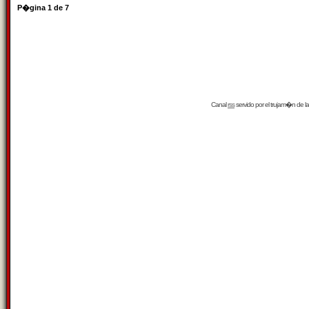
P�gina
1
de
7
Canal
rss
servido por el
trujam�n
de la