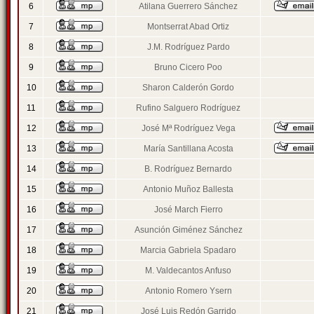
6
Atilana Guerrero Sánchez
7
Montserrat Abad Ortiz
8
J.M. Rodríguez Pardo
9
Bruno Cicero Poo
10
Sharon Calderón Gordo
11
Rufino Salguero Rodríguez
12
José Mª Rodríguez Vega
13
María Santillana Acosta
14
B. Rodríguez Bernardo
15
Antonio Muñoz Ballesta
16
José March Fierro
17
Asunción Giménez Sánchez
18
Marcia Gabriela Spadaro
19
M. Valdecantos Anfuso
20
Antonio Romero Ysern
21
José Luis Redón Garrido