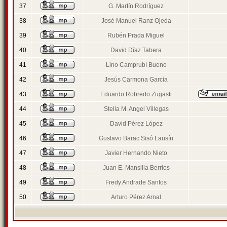
37
G. Martín Rodríguez
38
José Manuel Ranz Ojeda
39
Rubén Prada Miguel
40
David Díaz Tabera
41
Lino Camprubí Bueno
42
Jesús Carmona García
43
Eduardo Robredo Zugasti
44
Stella M. Angel Villegas
45
David Pérez López
46
Gustavo Barac Sisó Lausín
47
Javier Hernando Nieto
48
Juan E. Mansilla Berrios
49
Fredy Andrade Santos
50
Arturo Pérez Arnal