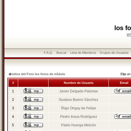
los f
w
F.A.Q.
Buscar
Lista de Miembros
Grupos de Usuarios
�ndice del Foro los foros de nódulo
Elija 
#
Nombre de Usuario
Email
1
Javier Delgado Palomar
2
Gustavo Bueno Sánchez
3
Íñigo Ongay de Felipe
4
Pedro Insua Rodríguez
5
Pablo Huerga Melcón