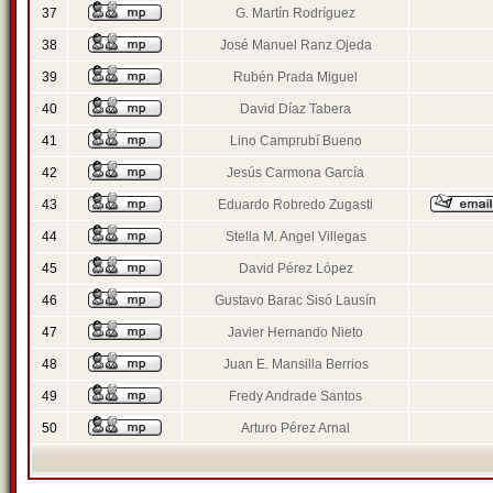
37
G. Martín Rodríguez
38
José Manuel Ranz Ojeda
39
Rubén Prada Miguel
40
David Díaz Tabera
41
Lino Camprubí Bueno
42
Jesús Carmona García
43
Eduardo Robredo Zugasti
44
Stella M. Angel Villegas
45
David Pérez López
46
Gustavo Barac Sisó Lausín
47
Javier Hernando Nieto
48
Juan E. Mansilla Berrios
49
Fredy Andrade Santos
50
Arturo Pérez Arnal