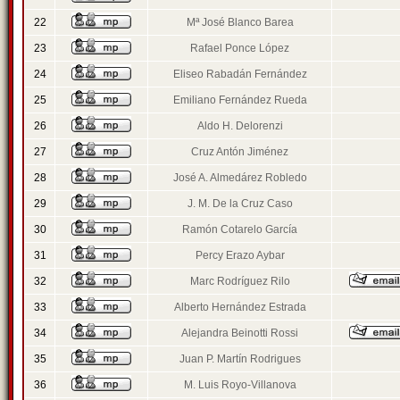
22
Mª José Blanco Barea
23
Rafael Ponce López
24
Eliseo Rabadán Fernández
25
Emiliano Fernández Rueda
26
Aldo H. Delorenzi
27
Cruz Antón Jiménez
28
José A. Almedárez Robledo
29
J. M. De la Cruz Caso
30
Ramón Cotarelo García
31
Percy Erazo Aybar
32
Marc Rodríguez Rilo
33
Alberto Hernández Estrada
34
Alejandra Beinotti Rossi
35
Juan P. Martín Rodrigues
36
M. Luis Royo-Villanova