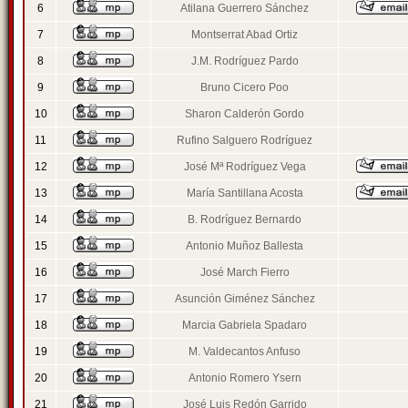
6
Atilana Guerrero Sánchez
7
Montserrat Abad Ortiz
8
J.M. Rodríguez Pardo
9
Bruno Cicero Poo
10
Sharon Calderón Gordo
11
Rufino Salguero Rodríguez
12
José Mª Rodríguez Vega
13
María Santillana Acosta
14
B. Rodríguez Bernardo
15
Antonio Muñoz Ballesta
16
José March Fierro
17
Asunción Giménez Sánchez
18
Marcia Gabriela Spadaro
19
M. Valdecantos Anfuso
20
Antonio Romero Ysern
21
José Luis Redón Garrido