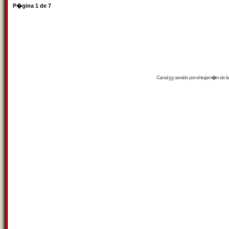
P�gina
1
de
7
Canal
rss
servido por el
trujam�n
de la